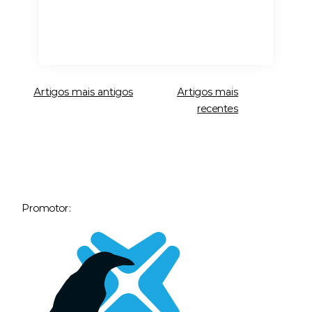
Navegação
Artigos mais antigos
Artigos mais
de
recentes
artigos
Promotor: