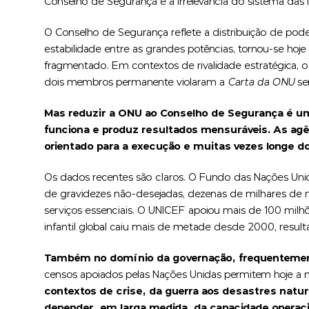
Conselho de Segurança e a irrelevância do sistema das
O Conselho de Segurança reflete a distribuição de pod
estabilidade entre as grandes potências, tornou-se ho
fragmentado. Em contextos de rivalidade estratégica, 
dois membros permanente violaram a
Carta da ONU
se
Mas reduzir a ONU ao Conselho de Segurança é um e
funciona e produz resultados mensuráveis.
As agê
orientado para a execução e muitas vezes longe dos
Os dados recentes são claros. O Fundo das Nações Unid
de gravidezes não-desejadas, dezenas de milhares de 
serviços essenciais. O UNICEF apoiou mais de 100 milh
infantil global caiu mais de metade desde 2000, resul
Também no domínio da governação, frequentemente
censos apoiados pelas Nações Unidas permitem hoje a m
contextos de crise, da guerra aos desastres natur
depender, em larga medida, da capacidade operac