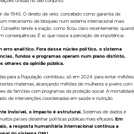
 Nações Unidas no seu conjunto.
er de 1945. O direito de veto, concebido como garantia de
je um mecanismo de bloqueio num sistema internacional mais
o Conselho tende à inação, como ficou claro recentemente, quan
m consequências. É aí que nasce a perceção de impotência.
rro analítico. Fora desse núcleo político, o sistema
ncias, fundos e programas operam num plano distinto,
 olhares da opinião pública.
as para a População contribuiu, só em 2024, para evitar milhões
mortes maternas, alcançando milhões de mulheres e jovens com
ões de famílias com programas de proteção social. A mortalidad
tado de intervenções coordenadas em saúde e nutrição.
 invisível, o impacto é estrutural.
Sistemas de dados e
uitos países desenhar políticas públicas mais eficazes.
Em
ais, a resposta humanitária internacional continua a
ional do sistema ONU.