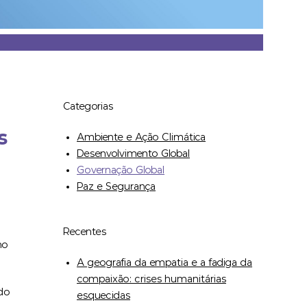
Categorias
s
Ambiente e Ação Climática
Desenvolvimento Global
Governação Global
Paz e Segurança
Recentes
no
A geografia da empatia e a fadiga da
compaixão: crises humanitárias
 do
esquecidas